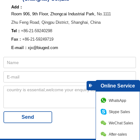
Add：
Room 906, 9th Floor, Zhongcai Industrial Park,
No.1111
Zhu Feng Road,
Qingpu District,
Shanghai, China
Tel：
+86-21-59240298
Fax：
+86-21-59249719
E-mail：
xjx@biuged.com
Online Service
WhatsApp
Skype Sales
Send
WeChat Sales
After-sales