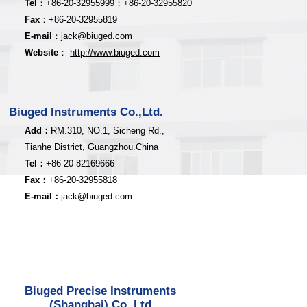
Tel
：
+8
6-20-32955999；
+86-20
-32955820
Fax
：
+86-20
-32955819
E-mail
：
jack@biuged.com
Website
：
http
:
//www.biuged.com
Biuged Instruments Co.,Ltd.
Add：
RM.310, NO.1, Sicheng Rd.,
Tianhe District, Guangzhou.China
Tel：
+86-20-82169666
Fax：
+86-20-32955818
E-mail：
jack@biuged.com
Biuged Precise Instruments
(Shanghai) Co.,Ltd