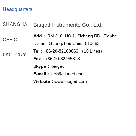
Headquarters
SHANGHAI
Biuged Instruments Co., Ltd.
Add：
RM.310
,
NO.1, Sicheng RD., Tianhe
OFFICE
District, Guangzhou.China 510663
Tel：
+86-20-82169666 （10 Lines）
FACTORY
Fax：
+86-20-32955818
Skype：
biuged
E-mail：
jack@biuged.com
Website：
www.biuged.com