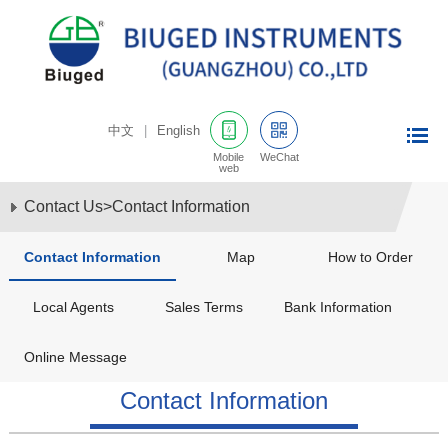
中文
|
English
Mobile
WeChat
web
Contact Us
>
Contact Information
Contact Information
Map
How to Order
Local Agents
Sales Terms
Bank Information
Online Message
Contact Information