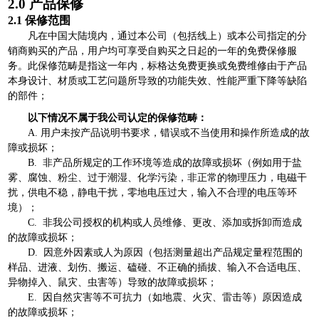
2
.0
产品保修
2.1
保修范围
凡在中国大陆境内，通过本公司（包括线上）或本公司指定的分
销商购买的产品，用户均可享受自购买之日起的一年的免费保修服
务。此保修范畴是指这一年内，标格达免费更换或免费维修由于产品
本身设计、材质或工艺问题所导致的功能失效、性能严重下降等缺陷
的部件；
以下情况不属于我公司认定的保修范畴：
A.
用户未按产品说明书要求，错误或不当使用和操作所造成的故
障或损坏；
B. 非产品所规定的工作环境等造成的故障或损坏（例如用于盐
雾、腐蚀、粉尘、过于潮湿、化学污染，非正常的物理压力，电磁干
扰，供电不稳，静电干扰，零地电压过大，输入不合理的电压等环
境）；
C. 非我公司授权的机构或人员维修、更改、添加或拆卸而造成
的故障或损坏；
D. 因意外因素或人为原因（包括测量超出产品规定量程范围的
样品、进液、划伤、搬运、磕碰、不正确的插拔、输入不合适电压、
异物掉入、鼠灾、虫害等）导致的故障或损坏；
E. 因自然灾害等不可抗力（如地震、火灾、雷击等）原因造成
的故障或损坏；