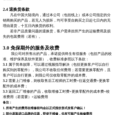
2
.4
退换货条款
凡在中国大陆境内，通过本公司（包括线上）或本公司指定的分
销商购买的产品，若无人为损坏，均可享受自购买之日起七日内的无
理由退货，十五日内换货的权利。
若非产品质量问题的退换货，客户需承担所产生的运输费用及损
失的包装费用（若有）。
3
.0
免保期外的服务及收费
我公司对所售出的产品，承诺提供终生有偿服务（包括产品的校
准、维护保养及软件更新），收费标准参照以下条款：
3.1
属于简单故障，可以通过视频指导解决（包括更换客户可以自行
购买到的零配件），我公司不收取任何费用；若需要更换零配件，且
客户可以自行更换，则我公司仅收取零配件的成本费。
3.2
需要上门维修，则收取售后工程师的工时费+往返交通费+更换零
配件的成本费；
3.3
返回工厂维修的产品，收取维修工时费+更换零配件的成本费+校
准费用（若需要）+运输费用
备注：
1.
所有产生的费用在维修前均会以正式报价形式发客户确认！
2
.
部分原装进口品牌的仪器，即使不维修，也有可能产生检修费用