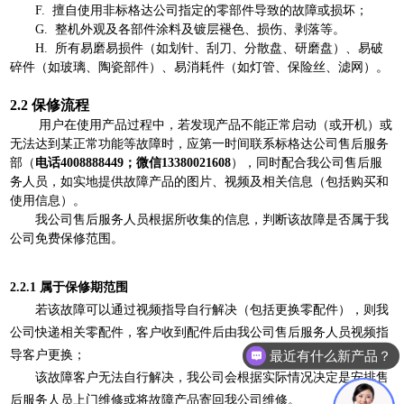
F. 擅自使用非标格达公司指定的零部件导致的故障或损坏；
G. 整机外观及各部件涂料及镀层褪色、损伤、剥落等。
H. 所有易磨易损件（如划针、刮刀、分散盘、研磨盘）、易破
碎件（如玻璃、陶瓷部件）、易消耗件（如灯管、保险丝、滤网）。
2.2
保修流程
用户在使用产品过程中，若发现产品不能正常启动（或开机）或
无法达到某正常功能等故障时，应第一时间联系标格达公司售后服务
部（
电话
4008888449
；微信1
3380021608
），同时配合我公司售后服
务人员，如实地提供故障产品的图片、视频及相关信息（包括购买和
使用信息）。
我公司售后服务人员根据所收集的信息，判断该故障是否属于我
公司免费保修范围。
2.2.1
属于保修期范围
若该故障可以通过视频指导自行解决（包括更换零配件），则我
公司快递相关零配件，客户收到配件后由我公司售后服务人员视频指
最近有什么新产品？
导客户更换；
该故障客户无法自行解决，我公司会根据实际情况决定是安排售
后服务人员上门维修或将故障产品寄回我公司维修。