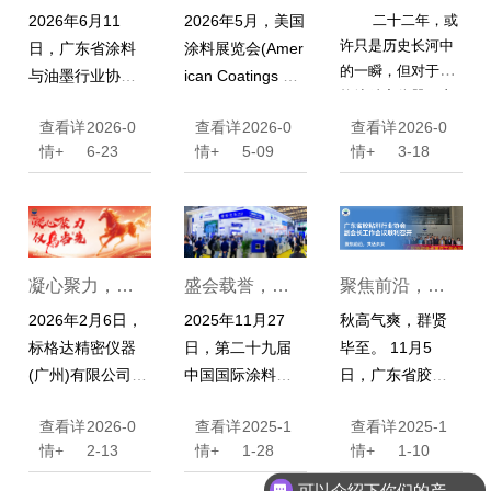
2026年5月，美国
二十二年，或
2026年6月11
达亮相2026年
二载 | 热烈庆祝
格达王崇兵荣
许只是历史长河中
涂料展览会(Amer
日，广东省涂料
美国涂料展，
标格达仪器成
任广东涂协监
的一瞬，但对于标
ican Coatings Sh
与油墨行业协会
格达精密仪器（广
智能检测设备
立22周年！
事，王崇武受
ow, ACS)在印第
第十届第一次会
州）有限公司而
查看详
2026-0
查看详
2026-0
查看详
2026-0
安纳波利斯圆满
员代表大会暨第
展现硬实力
聘技术专家
言，这是一段关于
情+
5-09
情+
3-18
情+
6-23
落幕。
标格达精
十届理事会就职
专注、创新与突破
密仪器(广州)有限
典礼在深圳隆重
的漫长旅程。从20
公司携多款核心
举行。本次大会
04到2026，我们
产品亮相本届展
汇聚全省行业骨
以“标准”为尺，丈
会，展位现场人
干企业与资深专
量世界；以“格
凝心聚力，仪
盛会载誉，共
聚焦前沿，共
气高涨，收获广
家，圆满完成换
物”为志，探索极
2026年2月6日，
2025年11月27
秋高气爽，群贤
泛关注。
届选举、理事会
致。
马当先 | 标格达
启新程 | CHINA
话未来 | 广东省
标格达精密仪器
日，第二十九届
毕至。 11月5
及分支机构任命
2025年度表彰
COAT 2025展
胶粘剂行业协
(广州)有限公司20
中国国际涂料展
日，广东省胶粘
等核心议程，标
大会暨2026迎
会圆满收官
会副会长工作
25年度先进个人
在上海新国际博
剂行业协会第一
志着广东涂料与
查看详
2026-0
查看详
2025-1
查看详
2025-1
表彰大会暨2026
览中心圆满落下
届十三次副会长
油墨产业迈向高
新年会圆满落
会议顺利召开
情+
2-13
情+
1-28
情+
1-10
迎新年会在热烈
帷幕。在这场行
工作会议在标格
质量发展的新阶
幕
的气氛中圆满落
业盛事中，标格
达精密仪器（广
段。
可以介绍下你们的产品么？