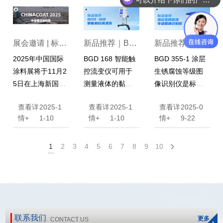
幕。这一天，标
达精密仪器(广州)
州）有限公司顺
格达全体员工齐
有限公司以其专
利召开。
聚一堂，共同见
业的团队、深度
展会邀请 | 标格
新品推荐｜BG
新品推荐｜BG
证荣耀时刻，展
的交流与前瞻性
2025年中国国际
BGD 168 智能触
BGD 355-1 涂层
望崭新征程，
的智能检测解决
达诚邀您莅临2
D 168 智能触控
D 355/1 涂层生
涂料展将于11月2
控流变仪可用于
生锈腐蚀等级图
以“凝心聚力，仪
方案，与来自全
025中国国际涂
流变仪
锈腐蚀等级图
5日在上海新国际
测量液体的黏性
像识别仪是标格
马当先”的姿态，
球的新老客户及
料展
像识别仪
博览中心盛大开
阻力和动力黏
达公司开发出的
开启了新一年的
行业专家共聚一
查看详
2025-1
查看详
2025-1
查看详
2025-0
启，
标格达将为
度，广泛应用于
一款可以自动或
奋斗篇章。
堂，展现了检测
情+
1-10
情+
1-10
情+
9-22
您全方位展示先
油脂、油漆、食
根据用户点击交
技术的创新成
进的涂料检测技
品、药物、胶黏
互式识别涂层生
果。
术与创新产品，
剂、化妆品等行
锈腐蚀面积的仪
1
2
3
4
5
6
7
8
9
10
现诚邀您莅临展
业和科研单位。
器。
位：
E3.C33
，参
观、指导、洽
谈！
联系我们
更多
CONTACT US