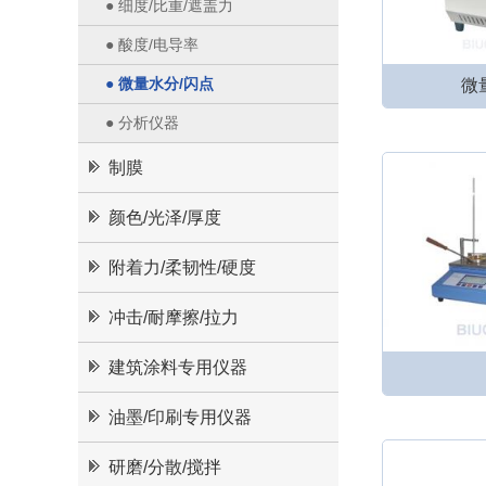
● 细度/比重/遮盖力
● 酸度/电导率
● 微量水分/闪点
微
● 分析仪器
制膜
颜色/光泽/厚度
附着力/柔韧性/硬度
冲击/耐摩擦/拉力
建筑涂料专用仪器
油墨/印刷专用仪器
研磨/分散/搅拌