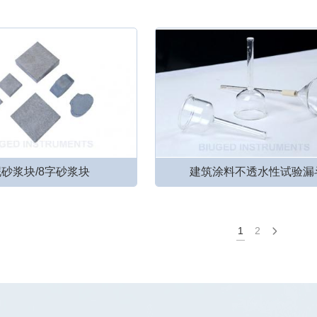
砂浆块/8字砂浆块
建筑涂料不透水性试验漏
1
2