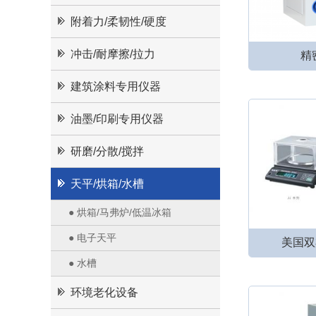
附着力/柔韧性/硬度
冲击/耐摩擦/拉力
精
建筑涂料专用仪器
油墨/印刷专用仪器
研磨/分散/搅拌
天平/烘箱/水槽
● 烘箱/马弗炉/低温冰箱
● 电子天平
美国双
● 水槽
环境老化设备