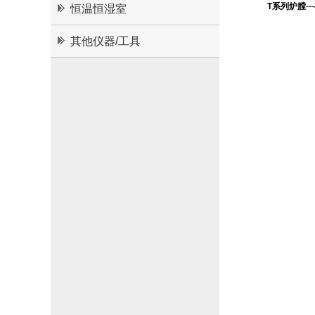
T系列炉膛
-
恒温恒湿室
其他仪器/工具