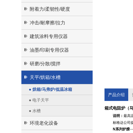
附着力/柔韧性/硬度
冲击/耐摩擦/拉力
建筑涂料专用仪器
油墨/印刷专用仪器
研磨/分散/搅拌
天平/烘箱/水槽
● 烘箱/马弗炉/低温冰箱
产品介绍
● 电子天平
箱式电阻炉（马
● 水槽
说明：
最高
环境老化设备
标格达公司
N系列炉膛