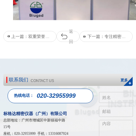
返
上一篇：双重荣誉｜
下一篇：专注精密二
回
标格达王崇兵荣任广
十二载 | 热烈庆祝标
东涂协监事，王崇武
格达仪器成立22周
受聘技术专家
年！
联系我们
更多
CONTACT US
020-32955999
热线电话：
标格达精密仪器（广州）有限公司
总部地址：广州市增城区中新镇福中路
15号
座机：020-32955999 手机：13316087924