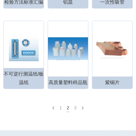
检验方法标准汇编
铝皿
一次性吸管
不可逆行测温纸/板
温纸
高质量塑料样品瓶
紫铜片
1
2
3