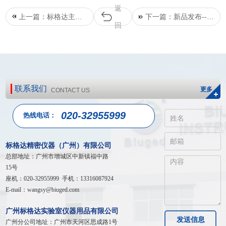
返
上一篇：标格达主导
下一篇：新品发布--智
回
制修订两项国家标准
能触控旋转黏度计
联系我们
更多
CONTACT US
020-32955999
热线电话：
标格达精密仪器（广州）有限公司
总部地址：广州市增城区中新镇福中路
15号
座机：020-32955999 手机：13316087924
E-mail：wangsy@biuged.com
广州标格达实验室仪器用品有限公司
发送信息
广州分公司地址：广州市天河区
思成路1号