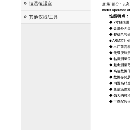
恒温恒湿室
度 第1部分：以高剪切速率操
meter operated a
性能特点：
其他仪器/工具
◆ 7寸触摸
◆ 金属外壳
◆ 整机电气
◆ ARM芯
◆ 出厂前高
◆ 无级变速
◆ 黏度测量
◆ 超出测量
◆ 高速数据
◆ 数据存储
◆ 内置高精
◆ 集成温度
◆ 强大的校
◆ 可选配数