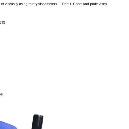
y using rotary viscometers — Part 1: Cone-and-plate visco
方便
准