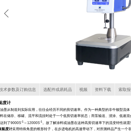
技术参数及订购信息
选配件或易耗品
视频
资料下载
索取报
板黏度计
油墨从制造到实际应用，往往会经历不同的剪切速率。作为一种典型的非牛顿型流体
料在储存、移罐、流平和流挂时处于一个低剪切速率状态；而泵输送、浸涂、低速混
-1
-1
到了9000S
～12000S
。故了解涂料或油墨在这种高剪切速率下的流变特性就需
锥板黏度计
采用特殊角度的锥形转子，在步进电机的高速带动下，对所测样品产生一个非常高的